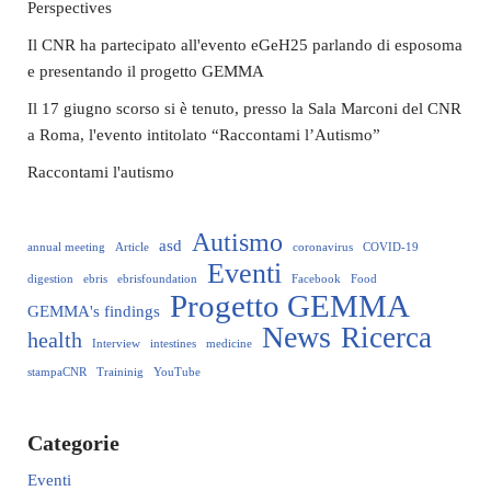
Perspectives
Il CNR ha partecipato all'evento eGeH25 parlando di esposoma
e presentando il progetto GEMMA
Il 17 giugno scorso si è tenuto, presso la Sala Marconi del CNR
a Roma, l'evento intitolato “Raccontami l’Autismo”
Raccontami l'autismo
Autismo
asd
annual meeting
Article
coronavirus
COVID-19
Eventi
digestion
ebris
ebrisfoundation
Facebook
Food
Progetto GEMMA
GEMMA's findings
News
Ricerca
health
Interview
intestines
medicine
stampaCNR
Traininig
YouTube
Categorie
Eventi