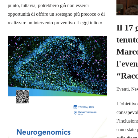
punto, tuttavia, potrebbero già non esserci
opportunità di offrire un sostegno più precoce o di
realizzare un intervento preventivo.
Leggi tutto »
Il 17 
tenuto
Marco
l'even
“Racc
Eventi
,
Ne
L’obiettivo
consapevol
l’inclusion
sono state 