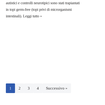
autistici e controlli neurotipici sono stati trapiantati
in topi germ-free (topi privi di microrganismi
intestinali).
Leggi tutto »
1
2
3
4
Successivo »