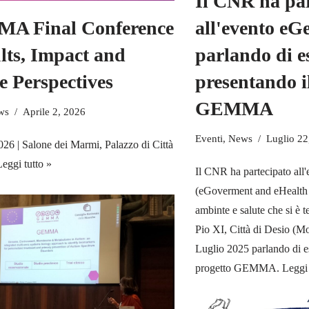
Il CNR ha par
all'evento e
A Final Conference
parlando di 
ults, Impact and
presentando i
e Perspectives
GEMMA
ws
Aprile 2, 2026
Eventi
,
News
Luglio 22
026 | Salone dei Marmi, Palazzo di Città
Leggi tutto »
Il CNR ha partecipato al
(eGoverment and eHealth o
ambinte e salute che si è 
Pio XI, Città di Desio (M
Luglio 2025 parlando di e
progetto GEMMA.
Leggi 