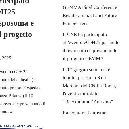
tecipato
GEMMA Final Conference |
GeH25
Results, Impact and Future
esposoma e
Perspectives
l progetto
Il CNR ha partecipato
all'evento eGeH25 parlando
di esposoma e presentando
, 2025
il progetto GEMMA
Il 17 giugno scorso si è
l'evento eGeH25
tenuto, presso la Sala
ne digital health)
Marconi del CNR a Roma,
tenuto presso l'Ospedale
l'evento intitolato
onza Brianza) il 10
“Raccontami l’Autismo”
sposoma e presentando il
tutto »
Raccontami l'autismo