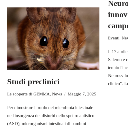
Neuro
innov
campo
Eventi
,
Ne
Il 17 april
Salerno e 
tenuto l'i
Neurosvilu
Studi preclinici
clinico".
Le
Le scoperte di GEMMA
,
News
Maggio 7, 2025
Per dimostrare il ruolo del microbiota intestinale
nell'insorgenza dei disturbi dello spettro autistico
(ASD), microrganismi intestinali di bambini