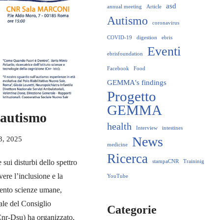
asd
annual meeting
Article
Autismo
coronavirus
COVID-19
digestion
ebris
Eventi
ebrisfoundation
Facebook
Food
GEMMA's findings
Progetto
GEMMA
'autismo
health
Interview
intestines
News
3, 2025
medicine
Ricerca
 sui disturbi dello spettro
stampaCNR
Traininig
ere l’inclusione e la
YouTube
mento scienze umane,
rale del Consiglio
Categorie
Cnr-Dsu) ha organizzato,