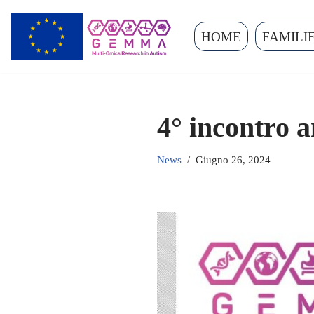
HOME
FAMILI
Vai
al
contenuto
4° incontro
News
Giugno 26, 2024