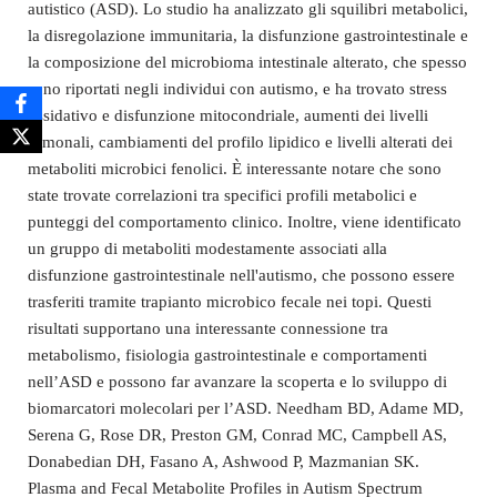
autistico (ASD). Lo studio ha analizzato gli squilibri metabolici,
la disregolazione immunitaria, la disfunzione gastrointestinale e
la composizione del microbioma intestinale alterato, che spesso
sono riportati negli individui con autismo, e ha trovato stress
ossidativo e disfunzione mitocondriale, aumenti dei livelli
ormonali, cambiamenti del profilo lipidico e livelli alterati dei
metaboliti microbici fenolici. È interessante notare che sono
state trovate correlazioni tra specifici profili metabolici e
punteggi del comportamento clinico. Inoltre, viene identificato
un gruppo di metaboliti modestamente associati alla
disfunzione gastrointestinale nell'autismo, che possono essere
trasferiti tramite trapianto microbico fecale nei topi. Questi
risultati supportano una interessante connessione tra
metabolismo, fisiologia gastrointestinale e comportamenti
nell’ASD e possono far avanzare la scoperta e lo sviluppo di
biomarcatori molecolari per l’ASD. Needham BD, Adame MD,
Serena G, Rose DR, Preston GM, Conrad MC, Campbell AS,
Donabedian DH, Fasano A, Ashwood P, Mazmanian SK.
Plasma and Fecal Metabolite Profiles in Autism Spectrum